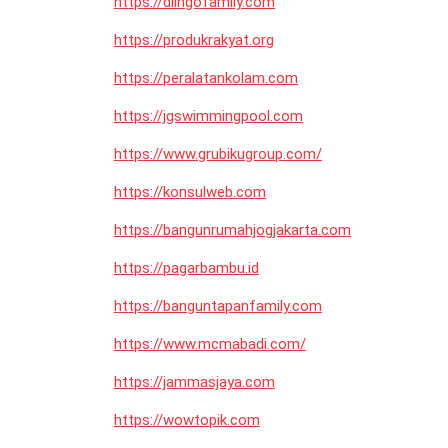
https://dlingofamily.com
https://produkrakyat.org
https://peralatankolam.com
https://jgswimmingpool.com
https://www.grubikugroup.com/
https://konsulweb.com
https://bangunrumahjogjakarta.com
https://pagarbambu.id
https://banguntapanfamily.com
https://www.mcmabadi.com/
https://jammasjaya.com
https://wowtopik.com