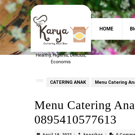
Skip
to
content
Skip
HOME
Bl
to
content
Healthy, Higienis, Delicius,
Economis
CATERING ANAK
Menu Catering A
Menu Catering A
0895410577613
April
knasibox
April 19, 2022
knasibox
0 Comme
|
|