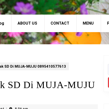
og
ABOUT US
CONTACT
MENU
P
nak SD Di MUJA-MUJU 0895410577613
nak SD Di MUJA-MUJU
nt
8:56 pm
|