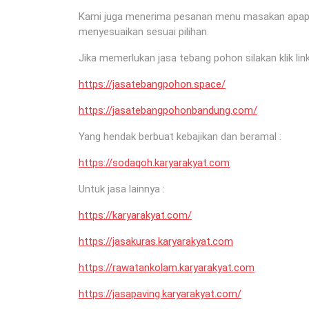
Kami juga menerima pesanan menu masakan apapun 
menyesuaikan sesuai pilihan.
Jika memerlukan jasa tebang pohon silakan klik link
https://jasatebangpohon.space/
https://jasatebangpohonbandung.com/
Yang hendak berbuat kebajikan dan beramal :
https://sodaqoh.karyarakyat.com
Untuk jasa lainnya :
https://karyarakyat.com/
https://jasakuras.karyarakyat.com
https://rawatankolam.karyarakyat.com
https://jasapaving.karyarakyat.com/