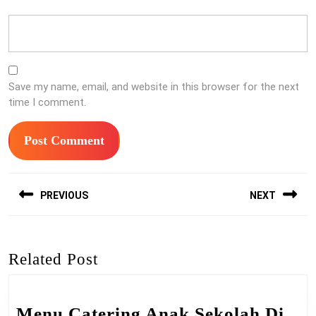
Save my name, email, and website in this browser for the next
time I comment.
Post
PREVIOUS
NEXT
navigation
Previous
Next
post:
post:
Related Post
Menu Catering Anak Sekolah Di