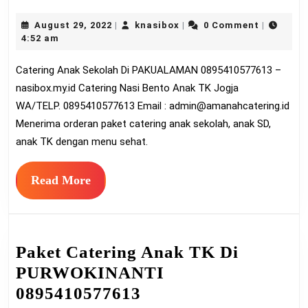
An
August
knasibox
August 29, 2022
knasibox
0 Comment
|
|
|
Sek
29,
4:52 am
Di
2022
Catering Anak Sekolah Di PAKUALAMAN 0895410577613 –
PA
nasibox.my.id Catering Nasi Bento Anak TK Jogja
089
WA/TELP. 0895410577613 Email :
admin@amanahcatering.id
Menerima orderan paket catering anak sekolah, anak SD,
anak TK dengan menu sehat.
Read
Read More
More
Paket Catering Anak TK Di
PURWOKINANTI
Paket
0895410577613