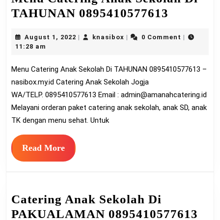
Menu
TAHUNAN 0895410577613
Catering
August
knasibox
August 1, 2022
knasibox
0 Comment
|
|
|
Anak
1,
11:28 am
Sekolah
2022
Menu Catering Anak Sekolah Di TAHUNAN 0895410577613 –
Di
nasibox.my.id Catering Anak Sekolah Jogja
TAHUN
WA/TELP. 0895410577613 Email :
admin@amanahcatering.id
0895410
Melayani orderan paket catering anak sekolah, anak SD, anak
TK dengan menu sehat. Untuk
Read
Read More
More
Catering Anak Sekolah Di
Cat
PAKUALAMAN 0895410577613