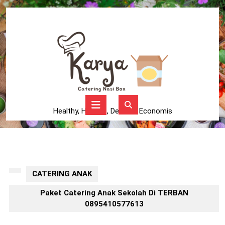
Skip
to
content
Skip
to
content
Open
Button
Healthy, Higienis, Delicius, Economis
CATERING ANAK
Paket Catering Anak Sekolah Di TERBAN
0895410577613