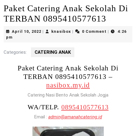
Paket Catering Anak Sekolah Di
TERBAN 0895410577613
April
knasibox
April 10, 2022
knasibox
0 Comment
4:26
|
|
|
10,
pm
2022
Categories:
CATERING ANAK
Paket Catering Anak Sekolah Di
TERBAN 0895410577613 –
nasibox.my.id
Catering Nasi Bento Anak Sekolah Jogja
WA/TELP.
0895410577613
Email :
admin@amanahcatering.id