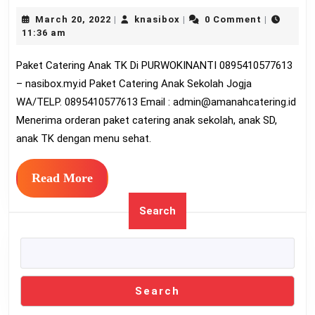
Catering
March
knasibox
March 20, 2022
knasibox
0 Comment
|
|
|
Anak
20,
11:36 am
TK
2022
Paket Catering Anak TK Di PURWOKINANTI 0895410577613
Di
– nasibox.my.id Paket Catering Anak Sekolah Jogja
PURWOKINANTI
WA/TELP. 0895410577613 Email :
admin@amanahcatering.id
0895410577613
Menerima orderan paket catering anak sekolah, anak SD,
anak TK dengan menu sehat.
Read
Read More
More
Search
Search