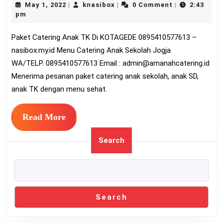
May
knasibox
May 1, 2022
knasibox
0 Comment
2:43
|
|
|
Anak
1,
pm
TK
2022
Paket Catering Anak TK Di KOTAGEDE 0895410577613 –
Di
nasibox.my.id Menu Catering Anak Sekolah Jogja
KOTA
WA/TELP. 0895410577613 Email :
admin@amanahcatering.id
089541
Menerima pesanan paket catering anak sekolah, anak SD,
anak TK dengan menu sehat.
Read
Read More
More
Search
Search