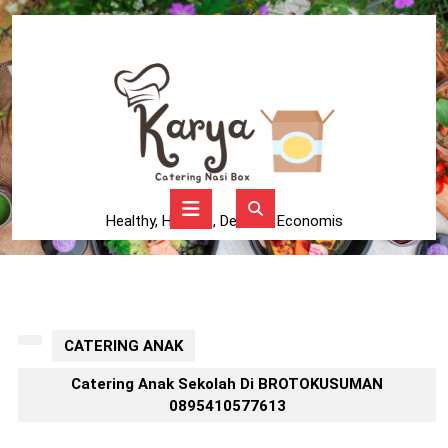
Skip
to
content
Skip
to
content
Open
Button
Healthy, Higienis, Delicius, Economis
CATERING ANAK
Catering Anak Sekolah Di BROTOKUSUMAN
0895410577613