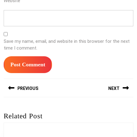
Website
Save my name, email, and website in this browser for the next
time I comment.
Post
PREVIOUS
NEXT
navigation
Previous
Next
post:
post:
Related Post