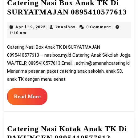
Catering Nasi Box Anak TK Di
Ca
SURYATMAJAN 0895410577613
Na
April
knasibox
April 19, 2022
knasibox
0 Comment
|
|
|
Bo
19,
1:10 am
An
2022
Catering Nasi Box Anak TK Di SURYATMAJAN
T
0895410577613 – nasibox.my.id Catering Anak Sekolah Jogja
Di
WA/TELP. 0895410577613 Email :
admin@amanahcatering.id
SU
Menerima pesanan paket catering anak sekolah, anak SD,
08
anak TK dengan menu sehat.
Read
Read More
More
Catering Nasi Kotak Anak TK Di
Cateri
PAKUNCEN 0895410577613