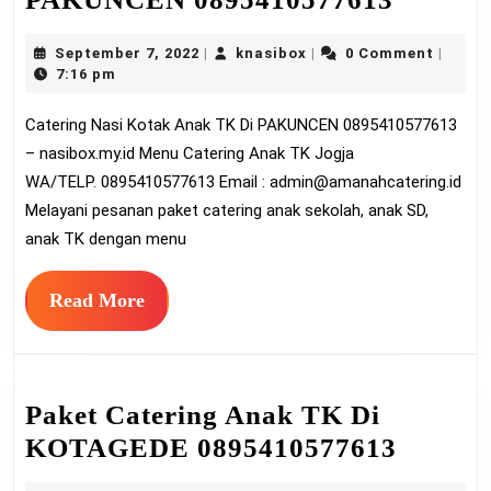
Nasi
September
knasibox
September 7, 2022
knasibox
0 Comment
|
|
|
Kotak
7,
7:16 pm
Anak
2022
Catering Nasi Kotak Anak TK Di PAKUNCEN 0895410577613
TK
– nasibox.my.id Menu Catering Anak TK Jogja
Di
WA/TELP. 0895410577613 Email :
admin@amanahcatering.id
PAKU
Melayani pesanan paket catering anak sekolah, anak SD,
089541
anak TK dengan menu
Read
Read More
More
Paket Catering Anak TK Di
Paket
KOTAGEDE 0895410577613
Cateri