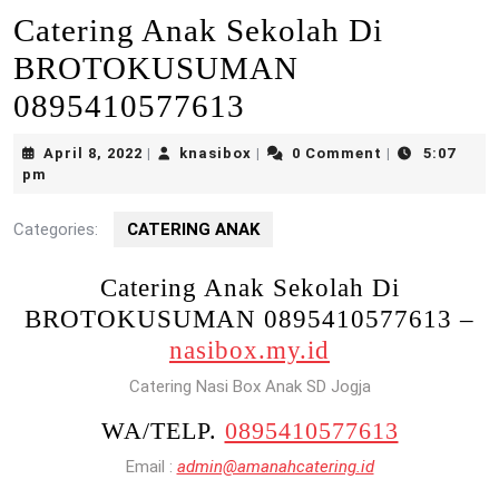
Catering Anak Sekolah Di
BROTOKUSUMAN
0895410577613
April
knasibox
April 8, 2022
knasibox
0 Comment
5:07
|
|
|
8,
pm
2022
Categories:
CATERING ANAK
Catering Anak Sekolah Di
BROTOKUSUMAN 0895410577613 –
nasibox.my.id
Catering Nasi Box Anak SD Jogja
WA/TELP.
0895410577613
Email :
admin@amanahcatering.id