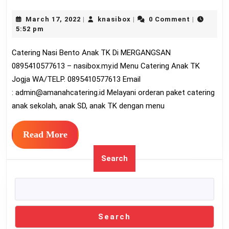
Nas
March
knasibox
March 17, 2022
knasibox
0 Comment
|
|
|
Ben
17,
5:52 pm
An
2022
Catering Nasi Bento Anak TK Di MERGANGSAN
TK
0895410577613 – nasibox.my.id Menu Catering Anak TK
Di
Jogja WA/TELP. 0895410577613 Email
ME
:
admin@amanahcatering.id
Melayani orderan paket catering
089
anak sekolah, anak SD, anak TK dengan menu
Read
Read More
More
Search
Search