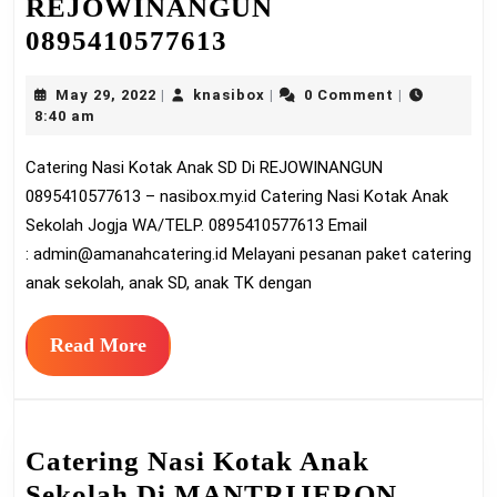
REJOWINANGUN
Catering
0895410577613
Nasi
May
knasibox
May 29, 2022
knasibox
0 Comment
|
|
|
Kotak
29,
8:40 am
Anak
2022
Catering Nasi Kotak Anak SD Di REJOWINANGUN
SD
0895410577613 – nasibox.my.id Catering Nasi Kotak Anak
Di
Sekolah Jogja WA/TELP. 0895410577613 Email
REJOWINANGUN
:
admin@amanahcatering.id
Melayani pesanan paket catering
0895410577613
anak sekolah, anak SD, anak TK dengan
Read
Read More
More
Catering Nasi Kotak Anak
Sekolah Di MANTRIJERON