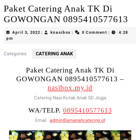
Paket Catering Anak TK Di
GOWONGAN 0895410577613
April
knasibox
April 3, 2022
knasibox
0 Comment
4:28
|
|
|
3,
pm
2022
Categories:
CATERING ANAK
Paket Catering Anak TK Di
GOWONGAN 0895410577613 –
nasibox.my.id
Catering Nasi Kotak Anak SD Jogja
WA/TELP.
0895410577613
Email :
admin@amanahcatering.id