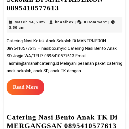
Catering
0895410577613
Nasi
March
knasibox
March 24, 2022
knasibox
0 Comment
|
|
|
Kotak
24,
3:50 am
Anak
2022
Catering Nasi Kotak Anak Sekolah Di MANTRIJERON
Sekolah
0895410577613 – nasibox.my.id Catering Nasi Bento Anak
Di
SD Jogja WA/TELP. 0895410577613 Email
MANTRIJERON
:
admin@amanahcatering.id
Melayani pesanan paket catering
0895410577613
anak sekolah, anak SD, anak TK dengan
Read
Read More
More
Catering Nasi Bento Anak TK Di
Cat
MERGANGSAN 0895410577613