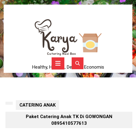
Skip
to
content
Skip
to
content
Open
Button
Healthy, Higienis, Delicius, Economis
CATERING ANAK
Paket Catering Anak TK Di GOWONGAN
0895410577613