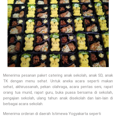
Menerima pesanan paket catering anak sekolah, anak SD, anak
TK dengan menu sehat. Untuk aneka acara seperti makan
sehat, akhirussanah, pekan olahraga, acara pentas seni, rapat
orang tua murid, rapat guru, buka puasa bersama di sekolah,
pengajian sekolah, ulang tahun anak disekolah dan lain-lain di
berbagai acara sekolah.
Menerima orderan di daerah Istimewa Yogyakarta seperti