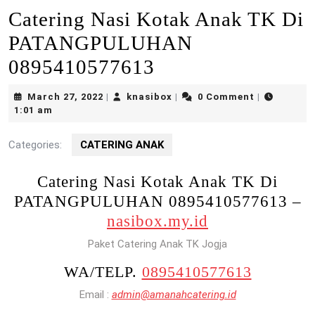
Catering Nasi Kotak Anak TK Di
PATANGPULUHAN
0895410577613
March
knasibox
March 27, 2022
knasibox
0 Comment
|
|
|
27,
1:01 am
2022
Categories:
CATERING ANAK
Catering Nasi Kotak Anak TK Di
PATANGPULUHAN 0895410577613 –
nasibox.my.id
Paket Catering Anak TK Jogja
WA/TELP.
0895410577613
Email :
admin@amanahcatering.id