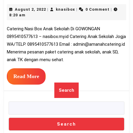
Nas
August
knasibox
August 2, 2022
knasibox
0 Comment
|
|
|
Bo
2,
8:20 am
An
2022
Catering Nasi Box Anak Sekolah Di GOWONGAN
Sek
0895410577613 – nasibox.my.id Catering Anak Sekolah Jogja
Di
WA/TELP. 0895410577613 Email :
admin@amanahcatering.id
G
Menerima pesanan paket catering anak sekolah, anak SD,
08
anak TK dengan menu sehat.
Read
Read More
More
Search
Search