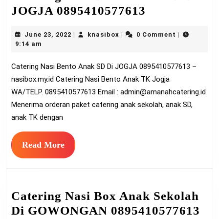
Catering
JOGJA 0895410577613
Nasi
June
knasibox
June 23, 2022
knasibox
0 Comment
|
|
|
Bento
23,
9:14 am
Anak
2022
Catering Nasi Bento Anak SD Di JOGJA 0895410577613 –
SD
nasibox.my.id Catering Nasi Bento Anak TK Jogja
Di
WA/TELP. 0895410577613 Email :
admin@amanahcatering.id
JOGJA
Menerima orderan paket catering anak sekolah, anak SD,
0895410577
anak TK dengan
Read
Read More
More
Catering Nasi Box Anak Sekolah
Cat
Di GOWONGAN 0895410577613