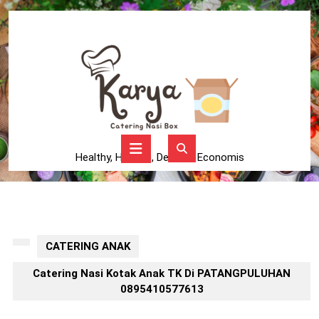
Skip
to
content
Skip
to
content
Open
Button
Healthy, Higienis, Delicius, Economis
CATERING ANAK
Catering Nasi Kotak Anak TK Di PATANGPULUHAN
0895410577613