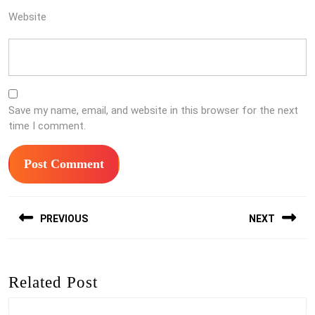
Website
Save my name, email, and website in this browser for the next
time I comment.
Post
PREVIOUS
NEXT
navigation
Previous
Next
post:
post:
Related Post