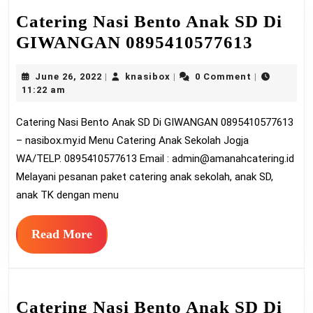
Catering Nasi Bento Anak SD Di
Cateri
GIWANGAN 0895410577613
Nasi
June
knasibox
June 26, 2022
knasibox
0 Comment
|
|
|
Bento
26,
11:22 am
Anak
2022
Catering Nasi Bento Anak SD Di GIWANGAN 0895410577613
SD
– nasibox.my.id Menu Catering Anak Sekolah Jogja
Di
WA/TELP. 0895410577613 Email :
admin@amanahcatering.id
GIWA
Melayani pesanan paket catering anak sekolah, anak SD,
089541
anak TK dengan menu
Read
Read More
More
Catering Nasi Bento Anak SD Di