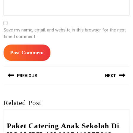
Save my name, email, and website in this browser for the next
time I comment.
Post
PREVIOUS
NEXT
navigation
Previous
Next
post:
post:
Related Post
Paket Catering Anak Sekolah Di