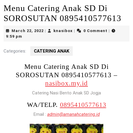
Menu Catering Anak SD Di
SOROSUTAN 0895410577613
March
knasibox
March 22, 2022
knasibox
0 Comment
|
|
|
22,
9:59 pm
2022
Categories:
CATERING ANAK
Menu Catering Anak SD Di
SOROSUTAN 0895410577613 –
nasibox.my.id
Catering Nasi Bento Anak SD Jogja
WA/TELP.
0895410577613
Email :
admin@amanahcatering.id