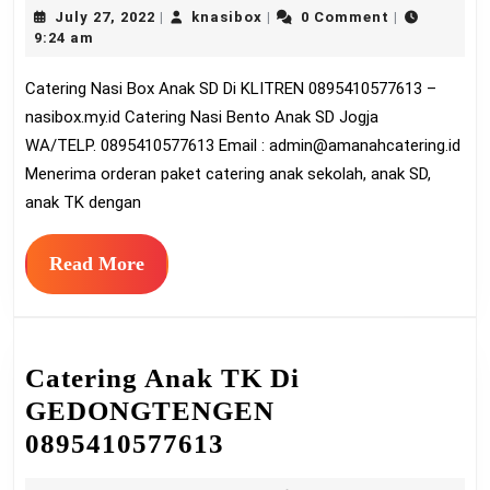
July
knasibox
July 27, 2022
knasibox
0 Comment
|
|
|
Box
27,
9:24 am
Anak
2022
Catering Nasi Box Anak SD Di KLITREN 0895410577613 –
SD
nasibox.my.id Catering Nasi Bento Anak SD Jogja
Di
WA/TELP. 0895410577613 Email :
admin@amanahcatering.id
KLITRE
Menerima orderan paket catering anak sekolah, anak SD,
08954105
anak TK dengan
Read
Read More
More
Catering Anak TK Di
GEDONGTENGEN
Catering
0895410577613
Anak