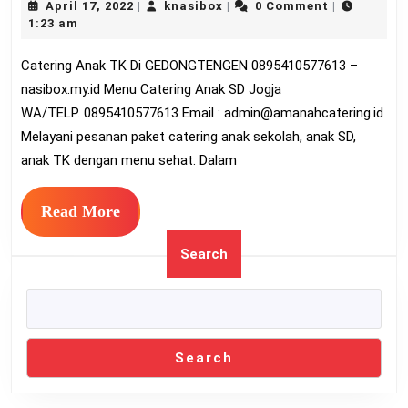
April
knasibox
April 17, 2022
knasibox
0 Comment
|
|
|
TK
17,
1:23 am
Di
2022
Catering Anak TK Di GEDONGTENGEN 0895410577613 –
GEDONGTENGEN
nasibox.my.id Menu Catering Anak SD Jogja
0895410577613
WA/TELP. 0895410577613 Email :
admin@amanahcatering.id
Melayani pesanan paket catering anak sekolah, anak SD,
anak TK dengan menu sehat. Dalam
Read
Read More
More
Search
Search