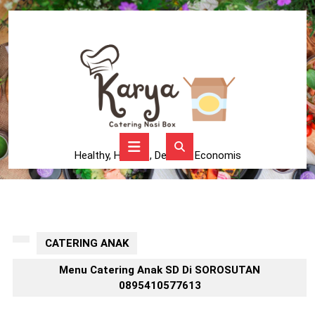
Skip
to
content
Skip
to
content
Open
Button
Healthy, Higienis, Delicius, Economis
CATERING ANAK
Menu Catering Anak SD Di SOROSUTAN
0895410577613