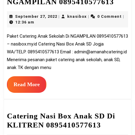
Paket
NGAMPILAN 0895410577613
Cater
September
knasibox
September 27, 2022
knasibox
0 Comment
|
|
|
Anak
27,
12:36 am
Sekol
2022
Paket Catering Anak Sekolah Di NGAMPILAN 0895410577613
Di
– nasibox.my.id Catering Nasi Box Anak SD Jogja
NGA
WA/TELP. 0895410577613 Email :
admin@amanahcatering.id
08954
Menerima pesanan paket catering anak sekolah, anak SD,
anak TK dengan menu
Read
Read More
More
Catering Nasi Box Anak SD Di
Catering
KLITREN 0895410577613
Nasi