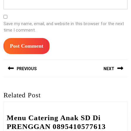
Save my name, email, and website in this browser for the next
time I comment.
Post
PREVIOUS
NEXT
navigation
Previous
Next
post:
post:
Related Post
Menu Catering Anak SD Di
Menu
PRENGGAN 0895410577613