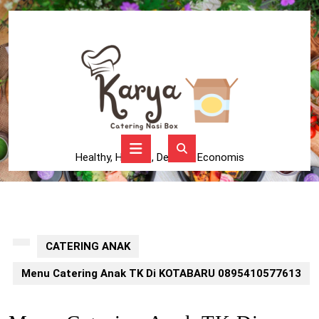
Skip
to
content
Skip
to
content
Open
Button
Healthy, Higienis, Delicius, Economis
CATERING ANAK
Menu Catering Anak TK Di KOTABARU 0895410577613