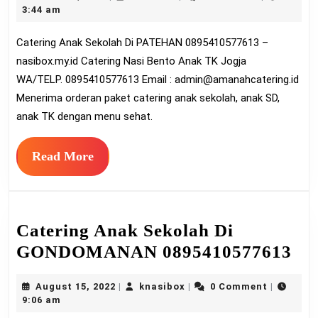
Sekolah
5,
3:44 am
Di
2022
Catering Anak Sekolah Di PATEHAN 0895410577613 –
PATEHA
nasibox.my.id Catering Nasi Bento Anak TK Jogja
08954105
WA/TELP. 0895410577613 Email :
admin@amanahcatering.id
Menerima orderan paket catering anak sekolah, anak SD,
anak TK dengan menu sehat.
Read
Read More
More
Catering Anak Sekolah Di
Ca
GONDOMANAN 0895410577613
An
August
knasibox
August 15, 2022
knasibox
0 Comment
|
|
|
Se
15,
9:06 am
Di
2022