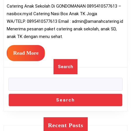
Catering Anak Sekolah Di GONDOMANAN 0895410577613 –
G
nasibox.my.id Catering Nasi Box Anak TK Jogja
08
WA/TELP. 0895410577613 Email :
admin@amanahcatering.id
Menerima pesanan paket catering anak sekolah, anak SD,
anak TK dengan menu sehat.
Read
Read More
More
Search
Search
Recent Posts