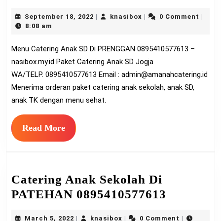
Cateri
September
knasibox
September 18, 2022
knasibox
0 Comment
|
|
|
Anak
18,
8:08 am
SD
2022
Menu Catering Anak SD Di PRENGGAN 0895410577613 –
Di
nasibox.my.id Paket Catering Anak SD Jogja
PREN
WA/TELP. 0895410577613 Email :
admin@amanahcatering.id
089541
Menerima orderan paket catering anak sekolah, anak SD,
anak TK dengan menu sehat.
Read
Read More
More
Catering Anak Sekolah Di
Catering
PATEHAN 0895410577613
Anak
March
knasibox
March 5, 2022
knasibox
0 Comment
|
|
|