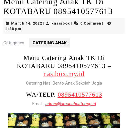
Menu Catering Anak TK Di
KOTABARU 0895410577613
March
knasibox
March 14, 2022
knasibox
0 Comment
|
|
|
14,
1:38 pm
2022
Categories:
CATERING ANAK
Menu Catering Anak TK Di
KOTABARU 0895410577613 –
nasibox.my.id
Catering Nasi Bento Anak Sekolah Jogja
WA/TELP.
0895410577613
Email :
admin@amanahcatering.id