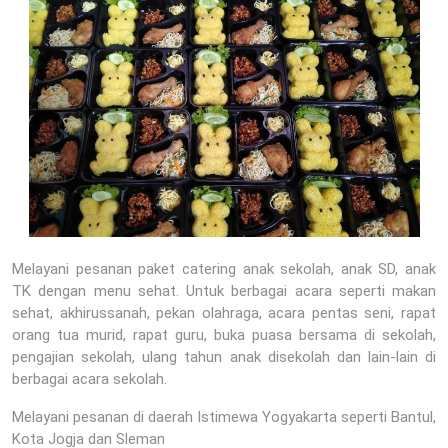
Melayani pesanan paket catering anak sekolah, anak SD, anak
TK dengan menu sehat. Untuk berbagai acara seperti makan
sehat, akhirussanah, pekan olahraga, acara pentas seni, rapat
orang tua murid, rapat guru, buka puasa bersama di sekolah,
pengajian sekolah, ulang tahun anak disekolah dan lain-lain di
berbagai acara sekolah.
Melayani pesanan di daerah Istimewa Yogyakarta seperti Bantul,
Kota Jogja dan Sleman