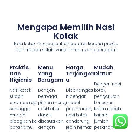
Mengapa Memilih Nasi
Kotak
Nasi kotak menjadi pilihan populer karena praktis
dan mudah selain variasi menu yang beragam
Praktis
Menu
Harga
Mudah
Dan
Yang
Terjangka
Diatur:
Higienis
Beragam
U
Dengan nasi
Nasi kotak
Dengan
Dibandingka
kotak,
sudah
berbagai
n dengan
pengaturan
dikemas rapi
pilihan menu,
model
konsumsi
sehingga
nasi kotak
prasmanan,
lebih mudah
mudah
dapat
nasi kotak
karena
dibagikan ke
disesuaikan
cenderung
jumlah
para tamu.
dengan
lebih hemat
pesanan