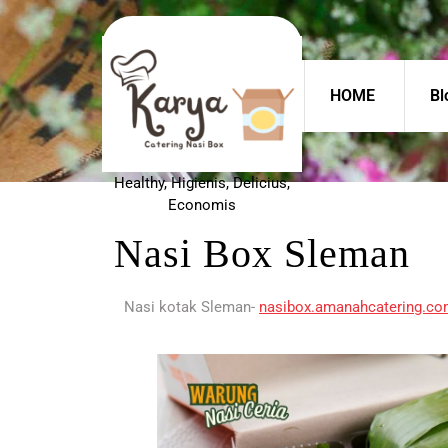
HOME
Bl
Healthy, Higienis, Delicius,
Economis
Nasi Box Sleman
Nasi kotak Sleman-
nasibox.amanahcatering.c